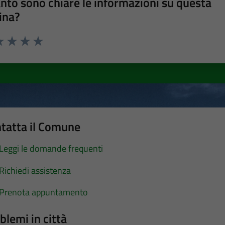
nto sono chiare le informazioni su questa
ina?
a 1 stelle su 5
luta 2 stelle su 5
Valuta 3 stelle su 5
Valuta 4 stelle su 5
Valuta 5 stelle su 5
tatta il Comune
Leggi le domande frequenti
Richiedi assistenza
Prenota appuntamento
blemi in città