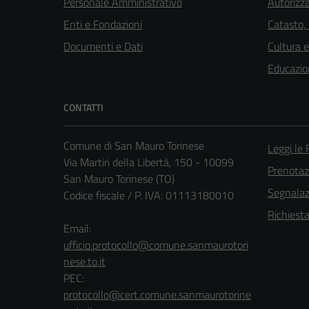
Personale Amministrativo
Autorizza
Enti e Fondazioni
Catasto,
Documenti e Dati
Cultura 
Educazio
CONTATTI
Comune di San Mauro Torinese
Leggi le
Via Martiri della Libertà, 150 - 10099
Prenota
San Mauro Torinese (TO)
Segnalazi
Codice fiscale / P. IVA: 01113180010
Richiest
Email:
ufficio.protocollo@comune.sanmaurotori
nese.to.it
PEC:
protocollo@cert.comune.sanmaurotorine