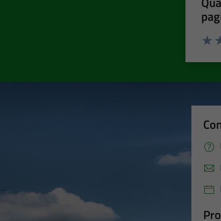
Qua
pag
Valut
Va
Con
Pro