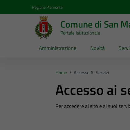
Vai ai contenuti
Vai al footer
Regione Piemonte
Comune di San Ma
Portale Istituzionale
Amministrazione
Novità
Servi
Home
/
Accesso Ai Servizi
Accesso ai s
Per accedere al sito e ai suoi servi