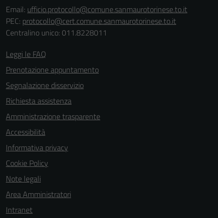
Email:
ufficio.protocollo@comune.sanmaurotorinese.to.it
PEC:
protocollo@cert.comune.sanmaurotorinese.to.it
Centralino unico: 011.8228011
Leggi le FAQ
Prenotazione appuntamento
Segnalazione disservizio
Richiesta assistenza
Tecnici
Questi cookie
Amministrazione trasparente
sono necessari
Accessibilità
per il
Informativa privacy
funzionamento
del sito e non
Cookie Policy
possono
Note legali
essere
Area Amministratori
disabilitati.
Questi cookie
Intranet