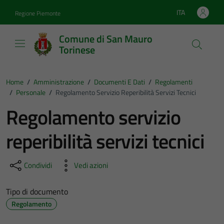
Vai ai contenuti
Vai al footer
ITA
Regione Piemonte
Lingua attiva:
Comune di San Mauro
Torinese
Home
/
Amministrazione
/
Documenti E Dati
/
Regolamenti
/
Personale
/
Regolamento Servizio Reperibilità Servizi Tecnici
Regolamento servizio
reperibilità servizi tecnici
Condividi
Vedi azioni
Tipo di documento
Regolamento