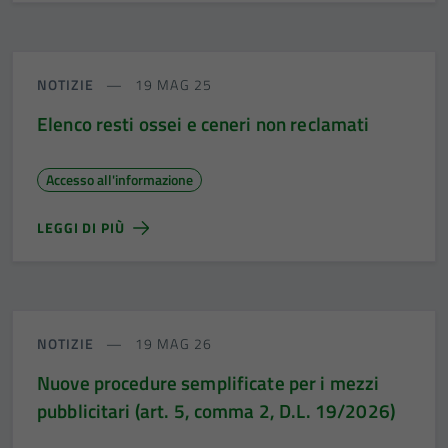
NOTIZIE
19 MAG 25
Elenco resti ossei e ceneri non reclamati
Accesso all'informazione
Tecnici
Questi cookie
LEGGI DI PIÙ
sono necessari
per il
funzionamento
del sito e non
NOTIZIE
19 MAG 26
possono
essere
Nuove procedure semplificate per i mezzi
disabilitati.
pubblicitari (art. 5, comma 2, D.L. 19/2026)
Questi cookie
non raccolgono