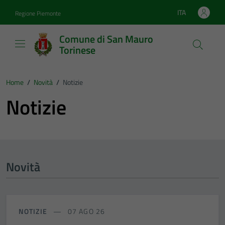
Vai ai contenuti
Vai al footer
ITA
Regione Piemonte
Lingua attiva:
Comune di San Mauro
Torinese
Home
/
Novità
/
Notizie
Notizie
Novità
NOTIZIE
07 AGO 26