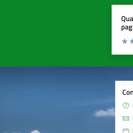
Qua
pag
Valut
Va
Tecnici
Questi cookie
sono necessari
per il
Con
funzionamento
del sito e non
possono
essere
disabilitati.