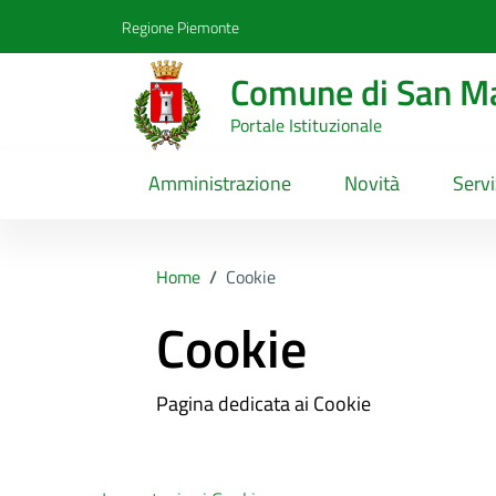
Vai ai contenuti
Vai al footer
Regione Piemonte
Comune di San Ma
Portale Istituzionale
Amministrazione
Novità
Servi
Home
/
Cookie
Cookie
Pagina dedicata ai Cookie