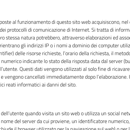
eposte al funzionamento di questo sito web acquisiscono, nel c
 dei protocolli di comunicazione di Internet. Si tratta di info
loro stessa natura potrebbero, attraverso elaborazioni ed assoc
 rientrano gli indirizzi IP o i nomi a dominio dei computer utiliz
ier) delle risorse richieste, l’orario della richiesta, il metodo
 numerico indicante lo stato della risposta data dal server (buon
’utente. Questi dati vengono utilizzati al solo fine di ricavar
o e vengono cancellati immediatamente dopo l’elaborazione. I 
ci reati informatici ai danni del sito.
ell’utente quando visita un sito web o utilizza un social net
l nome del server da cui proviene, un identificatore numerico
 chiude il browser utilizzato per la navigazione sul web) o pe