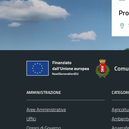
Questi cookie
non
Pro
raccolgono
informazioni
personali.
Comun
AMMINISTRAZIONE
CATEGORI
Aree Amministrative
Agricoltu
Uffici
Ambient
Organi di Governo
Anagrafe 