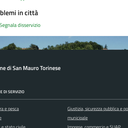
blemi in città
Segnala disservizio
e di San Mauro Torinese
E DI SERVIZIO
ra e pesca
Giustizia, sicurezza pubblica e po
e
municipale
e stato civile
Imprese, commercio e SUAP