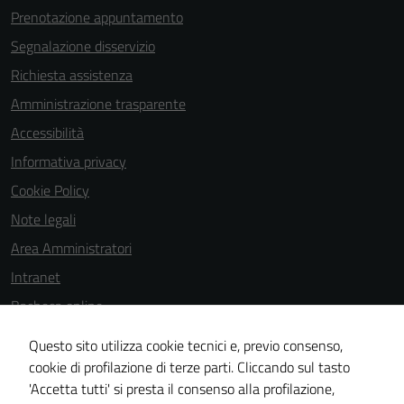
Prenotazione appuntamento
Segnalazione disservizio
Richiesta assistenza
Amministrazione trasparente
Accessibilità
Informativa privacy
Cookie Policy
Note legali
Area Amministratori
Intranet
Bacheca online
Dichiarazione di accessibilità
Questo sito utilizza cookie tecnici e, previo consenso,
Dichiarazione di accessibilità e modalità di segnalazioni di non
cookie di profilazione di terze parti. Cliccando sul tasto
'Accetta tutti' si presta il consenso alla profilazione,
conformità