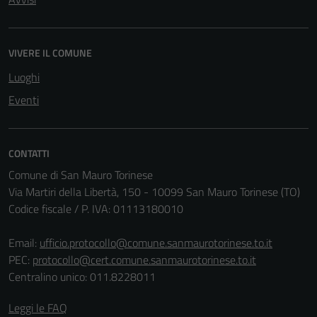
funzionamento
del sito e non
possono
VIVERE IL COMUNE
essere
Luoghi
disabilitati.
Eventi
Questi cookie
non raccolgono
informazioni
personali.
CONTATTI
Comune di San Mauro Torinese
Via Martiri della Libertà, 150 - 10099 San Mauro Torinese (TO)
Codice fiscale / P. IVA: 01113180010
Email:
ufficio.protocollo@comune.sanmaurotorinese.to.it
PEC:
protocollo@cert.comune.sanmaurotorinese.to.it
Centralino unico: 011.8228011
Leggi le FAQ