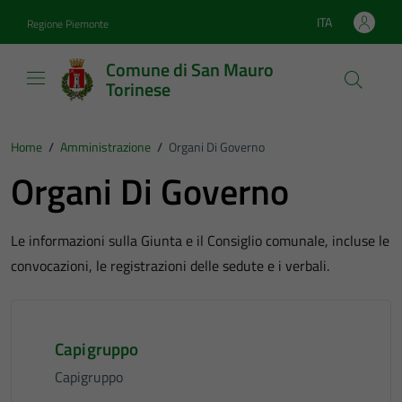
Vai ai contenuti
Vai al footer
ITA
Regione Piemonte
Lingua attiva:
Comune di San Mauro
Torinese
Home
/
Amministrazione
/
Organi Di Governo
Organi Di Governo
Le informazioni sulla Giunta e il Consiglio comunale, incluse le
convocazioni, le registrazioni delle sedute e i verbali.
Capigruppo
Capigruppo