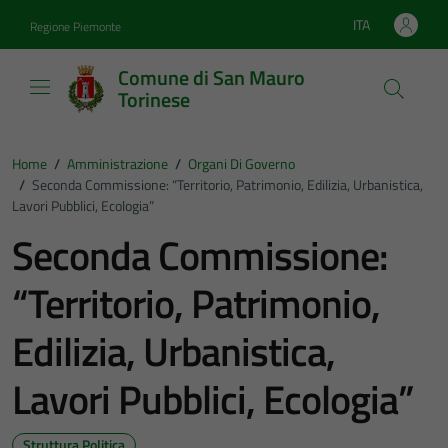
Vai ai contenuti
Vai al footer
ITA
Regione Piemonte
Lingua attiva:
Comune di San Mauro
Torinese
Home
/
Amministrazione
/
Organi Di Governo
/
Seconda Commissione: “Territorio, Patrimonio, Edilizia, Urbanistica,
Lavori Pubblici, Ecologia”
Seconda Commissione:
“Territorio, Patrimonio,
Edilizia, Urbanistica,
Lavori Pubblici, Ecologia”
Struttura Politica