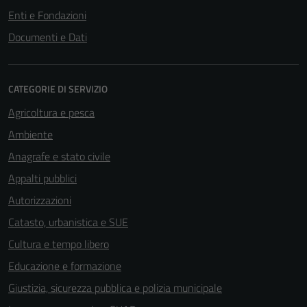
Enti e Fondazioni
Documenti e Dati
Tecnici
Questi cookie
CATEGORIE DI SERVIZIO
sono necessari
Agricoltura e pesca
per il
funzionamento
Ambiente
del sito e non
Anagrafe e stato civile
possono
Appalti pubblici
essere
disabilitati.
Autorizzazioni
Questi cookie
Catasto, urbanistica e SUE
non raccolgono
Cultura e tempo libero
informazioni
personali.
Educazione e formazione
Giustizia, sicurezza pubblica e polizia municipale