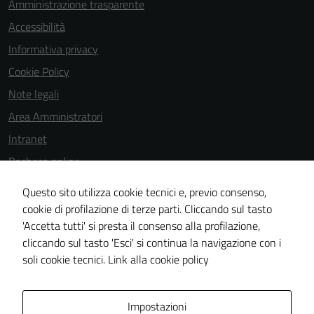
Amministrazione trasparente
Accessibilità
Informativa privacy
Cookie Policy
Note legali
Area Amministratori
Intranet
Bacheca online
Dichiarazione di accessibilità
Questo sito utilizza cookie tecnici e, previo consenso,
Dichiarazione di accessibilità e modalità di segnalazioni di non
cookie di profilazione di terze parti. Cliccando sul tasto
'Accetta tutti' si presta il consenso alla profilazione,
conformità
cliccando sul tasto 'Esci' si continua la navigazione con i
Piano di miglioramento del sito
soli cookie tecnici.
Link alla cookie policy
Area Privata
Impostazioni