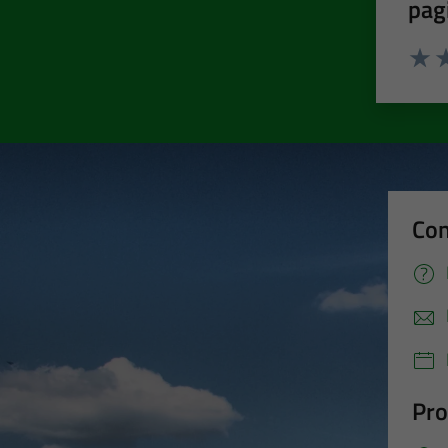
pag
Valut
Va
Con
Pro