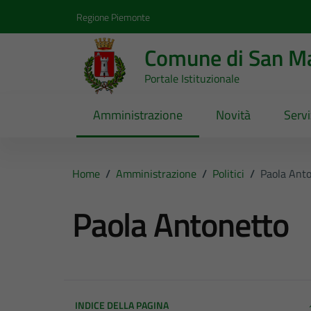
Vai ai contenuti
Vai al footer
Regione Piemonte
Comune di San Ma
Portale Istituzionale
Amministrazione
Novità
Servi
Home
/
Amministrazione
/
Politici
/
Paola Ant
Paola Antonetto
INDICE DELLA PAGINA