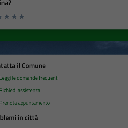
ina?
a 1 stelle su 5
luta 2 stelle su 5
Valuta 3 stelle su 5
Valuta 4 stelle su 5
Valuta 5 stelle su 5
tatta il Comune
Leggi le domande frequenti
Richiedi assistenza
Prenota appuntamento
blemi in città