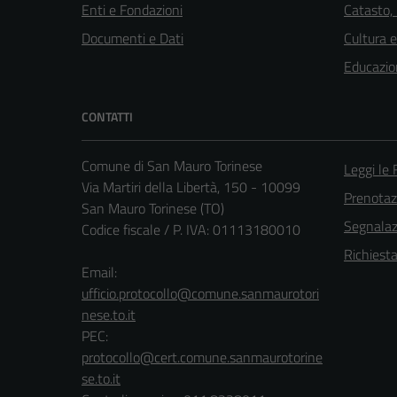
Enti e Fondazioni
Catasto,
Documenti e Dati
Cultura 
Educazio
CONTATTI
Comune di San Mauro Torinese
Leggi le
Via Martiri della Libertà, 150 - 10099
Prenota
San Mauro Torinese (TO)
Segnalazi
Codice fiscale / P. IVA: 01113180010
Richiest
Email:
ufficio.protocollo@comune.sanmaurotori
nese.to.it
PEC:
protocollo@cert.comune.sanmaurotorine
se.to.it