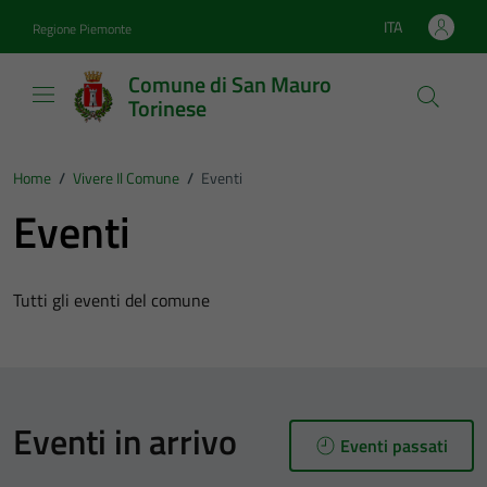
Vai ai contenuti
Vai al footer
ITA
Regione Piemonte
Lingua attiva:
Comune di San Mauro
Torinese
Home
/
Vivere Il Comune
/
Eventi
Eventi
Tutti gli eventi del comune
Eventi in arrivo
Eventi passati