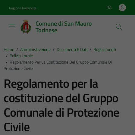
Vai ai contenuti
Vai al footer
ITA
Regione Piemonte
Lingua attiva:
Comune di San Mauro
Torinese
Home
/
Amministrazione
/
Documenti E Dati
/
Regolamenti
/
Polizia Locale
/
Regolamento Per La Costituzione Del Gruppo Comunale Di
Protezione Civile
Regolamento per la
costituzione del Gruppo
Comunale di Protezione
Civile