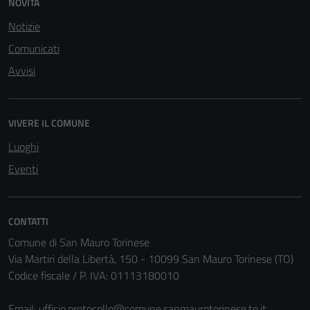
NOVITÀ
Notizie
Comunicati
Avvisi
VIVERE IL COMUNE
Luoghi
Eventi
CONTATTI
Comune di San Mauro Torinese
Via Martiri della Libertà, 150 - 10099 San Mauro Torinese (TO)
Codice fiscale / P. IVA: 01113180010
Tecnici
Email:
ufficio.protocollo@comune.sanmaurotorinese.to.it