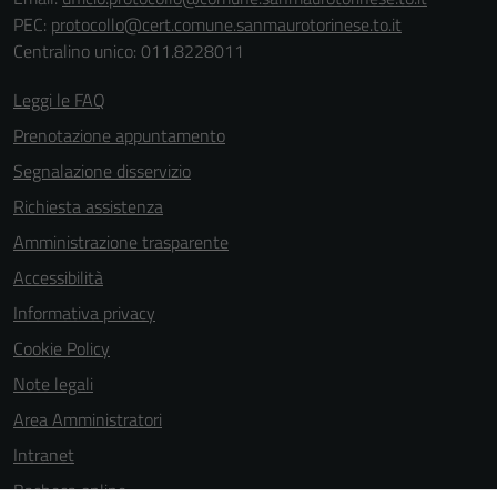
Questi cookie
PEC:
protocollo@cert.comune.sanmaurotorinese.to.it
sono necessari
Centralino unico: 011.8228011
per il
funzionamento
Leggi le FAQ
del sito e non
possono
Prenotazione appuntamento
essere
Segnalazione disservizio
disabilitati.
Richiesta assistenza
Questi cookie
non raccolgono
Amministrazione trasparente
informazioni
Accessibilità
personali.
Informativa privacy
Cookie Policy
Note legali
Area Amministratori
Intranet
Bacheca online