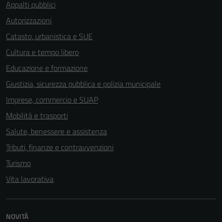
Appalti pubblici
sono necessari
Autorizzazioni
per il
funzionamento
Catasto, urbanistica e SUE
del sito e non
Cultura e tempo libero
possono
Educazione e formazione
essere
disabilitati.
Giustizia, sicurezza pubblica e polizia municipale
Questi cookie
Imprese, commercio e SUAP
non raccolgono
Mobilità e trasporti
informazioni
personali.
Salute, benessere e assistenza
Tributi, finanze e contravvenzioni
Turismo
Vita lavorativa
NOVITÀ