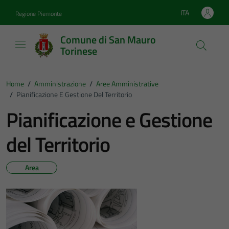
Vai ai contenuti
Vai al footer
ITA
Regione Piemonte
Lingua attiva:
Comune di San Mauro
Torinese
Home
/
Amministrazione
/
Aree Amministrative
/
Pianificazione E Gestione Del Territorio
Pianificazione e Gestione
del Territorio
Area