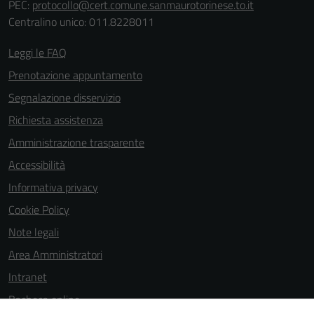
PEC:
protocollo@cert.comune.sanmaurotorinese.to.it
Centralino unico: 011.8228011
Leggi le FAQ
Prenotazione appuntamento
Segnalazione disservizio
Richiesta assistenza
Amministrazione trasparente
Accessibilità
Informativa privacy
Cookie Policy
Note legali
Area Amministratori
Intranet
Bacheca online