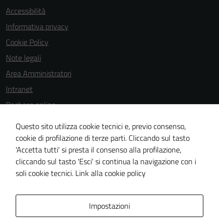
Accessibilità
Informativa privacy
Cookie Policy
Note legali
Area Amministratori
Intranet
Bacheca online
Dichiarazione di accessibilità
Questo sito utilizza cookie tecnici e, previo consenso,
Dichiarazione di accessibilità e modalità di segnalazioni di non
cookie di profilazione di terze parti. Cliccando sul tasto
'Accetta tutti' si presta il consenso alla profilazione,
conformità
cliccando sul tasto 'Esci' si continua la navigazione con i
Piano di miglioramento del sito
soli cookie tecnici.
Link alla cookie policy
Area Privata
Impostazioni