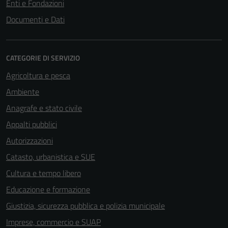
Enti e Fondazioni
Documenti e Dati
Tecnici
Questi cookie
CATEGORIE DI SERVIZIO
sono necessari
Agricoltura e pesca
per il
Ambiente
funzionamento
del sito e non
Anagrafe e stato civile
possono
Appalti pubblici
essere
Autorizzazioni
disabilitati.
Questi cookie
Catasto, urbanistica e SUE
non raccolgono
Cultura e tempo libero
informazioni
Educazione e formazione
personali.
Giustizia, sicurezza pubblica e polizia municipale
Imprese, commercio e SUAP