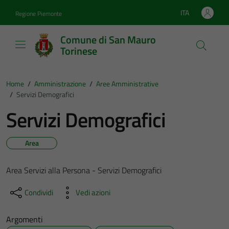
Vai ai contenuti
Vai al footer
ITA
Regione Piemonte
Lingua attiva:
Comune di San Mauro
Torinese
Home
/
Amministrazione
/
Aree Amministrative
/
Servizi Demografici
Servizi Demografici
Area
Area Servizi alla Persona - Servizi Demografici
Condividi
Vedi azioni
Argomenti