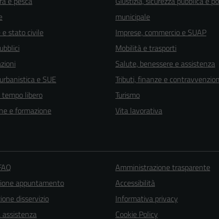
ra e pesca
Giustizia, sicurezza pubblica e po
e
municipale
e stato civile
Imprese, commercio e SUAP
ubblici
Mobilità e trasporti
zioni
Salute, benessere e assistenza
 urbanistica e SUE
Tributi, finanze e contravvenzion
e tempo libero
Turismo
ne e formazione
Vita lavorativa
 FAQ
Amministrazione trasparente
zione appuntamento
Accessibilità
one disservizio
Informativa privacy
a assistenza
Cookie Policy