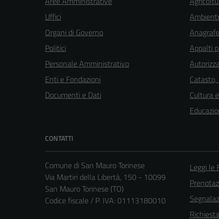
Aree Amministrative
Agricoltu
Uffici
Ambient
Organi di Governo
Anagrafe 
Politici
Appalti p
Personale Amministrativo
Autorizza
Enti e Fondazioni
Catasto,
Documenti e Dati
Cultura 
Educazio
CONTATTI
Comune di San Mauro Torinese
Leggi le
Via Martiri della Libertà, 150 - 10099
Prenota
San Mauro Torinese (TO)
Segnalazi
Codice fiscale / P. IVA: 01113180010
Richiest