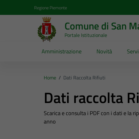
Vai ai contenuti
Vai al footer
Regione Piemonte
Comune di San Ma
Portale Istituzionale
Amministrazione
Novità
Servi
Home
/
Dati Raccolta Rifiuti
Dati raccolta Ri
Scarica e consulta i PDF con i dati e la r
anno