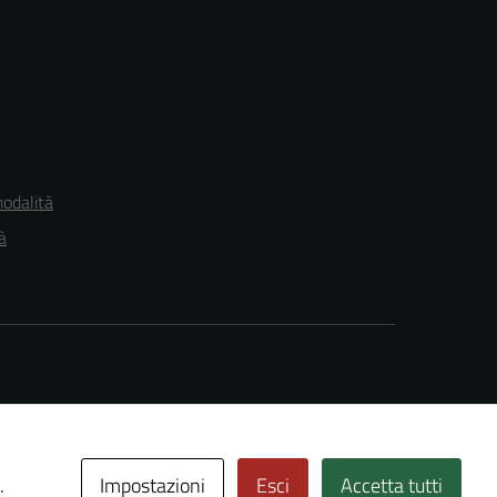
modalità
à
Impostazioni
Esci
Accetta tutti
.