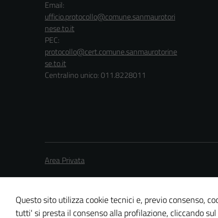
Email:
ufficio.protocollo@comune.sanmaurotori
nese.to.it
PEC:
protocollo@cert.comune.sanmaurotorine
se.to.it
Centralino unico: 011.8228011
Area Privata
Questo sito utilizza cookie tecnici e, previo consenso, coo
tutti' si presta il consenso alla profilazione, cliccando sul