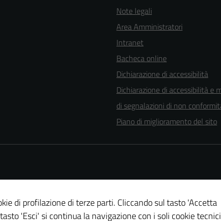
Note legali
Area Amministratori
Intranet
Bacheca online
Dichiarazione di accessibilità
Dichiarazione di accessibilità e 
di segnalazioni di non conformit
Piano di miglioramento del sito
kie di profilazione di terze parti. Cliccando sul tasto 'Accetta
 tasto 'Esci' si continua la navigazione con i soli cookie tecnici