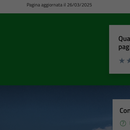
Pagina aggiornata il 26/03/2025
Qua
pag
Valut
Va
Con