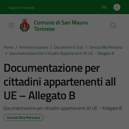
Vai ai contenuti
Vai al footer
ITA
Regione Piemonte
Lingua attiva:
Comune di San Mauro
Torinese
Home
/
Amministrazione
/
Documenti E Dati
/
Servizi Alla Persona
/
Documentazione Per Cittadini Appartenenti All UE – Allegato B
Documentazione per
cittadini appartenenti all
UE – Allegato B
Documentazione per cittadini appartenenti all UE - Allegato B
Servizi Alla Persona