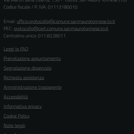
Tecnici
Codice fiscale / P. IVA: 01113180010
Questi cookie
sono necessari
Email:
ufficio.protocollo@comune.sanmaurotorinese.to.it
per il
PEC:
protocollo@cert.comune.sanmaurotorinese.to.it
funzionamento
Centralino unico: 011.8228011
del sito e non
possono
Leggi le FAQ
essere
Prenotazione appuntamento
disabilitati.
Segnalazione disservizio
Questi cookie
non raccolgono
Richiesta assistenza
informazioni
Amministrazione trasparente
personali.
Accessibilità
Informativa privacy
Cookie Policy
Note legali