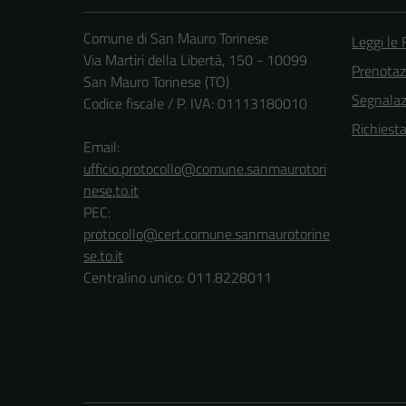
Comune di San Mauro Torinese
Leggi le
Via Martiri della Libertà, 150 - 10099
Prenota
San Mauro Torinese (TO)
Segnalazi
Codice fiscale / P. IVA: 01113180010
Richiest
Email:
ufficio.protocollo@comune.sanmaurotori
nese.to.it
PEC:
protocollo@cert.comune.sanmaurotorine
se.to.it
Centralino unico: 011.8228011