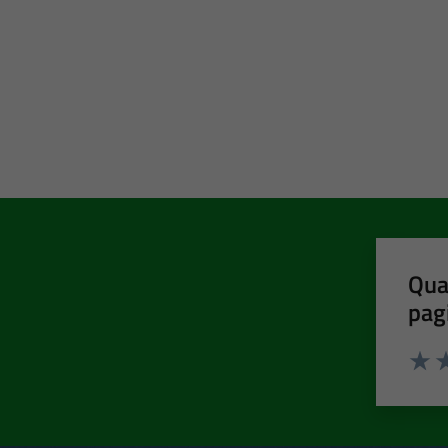
Qua
pag
Valut
Va