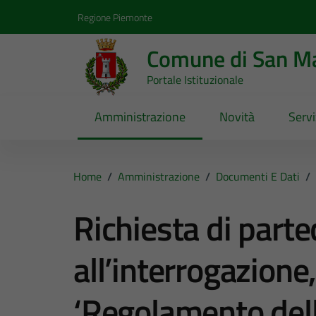
Vai ai contenuti
Vai al footer
Regione Piemonte
Comune di San Ma
Portale Istituzionale
Amministrazione
Novità
Servi
Home
/
Amministrazione
/
Documenti E Dati
/
Richiesta di part
all’interrogazione,
‘Regolamento dell