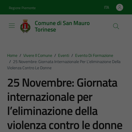
Vai ai contenuti
Vai al footer
ITA
Regione Piemonte
Lingua attiva:
Comune di San Mauro
Torinese
Home
/
Vivere Il Comune
/
Eventi
/
Evento Di Formazione
/
25 Novembre: Giornata Internazionale Per L’eliminazione Della
Violenza Contro Le Donne
25 Novembre: Giornata
internazionale per
l’eliminazione della
violenza contro le donne