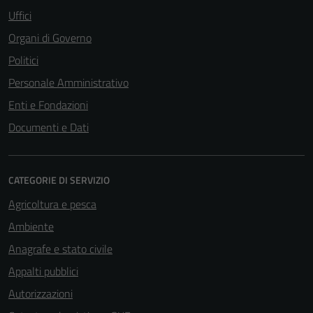
Uffici
Organi di Governo
Politici
Personale Amministrativo
Enti e Fondazioni
Tecnici
Documenti e Dati
Questi cookie
sono necessari
per il
funzionamento
CATEGORIE DI SERVIZIO
del sito e non
Agricoltura e pesca
possono
Ambiente
essere
disabilitati.
Anagrafe e stato civile
Questi cookie
Appalti pubblici
non raccolgono
Autorizzazioni
informazioni
personali.