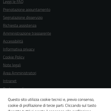
Leggi le FAQ
Prenotazione appuntamento
Segnalazione disservizio
Richiesta assistenza
Amministrazione trasparente
Accessibilità
Informativa privacy
Cookie Policy
Note legali
Area Amministratori
Intranet
Bacheca online
Dichiarazione di accessibilità
Questo sito utilizza cookie tecnici e, previo consenso,
Dichiarazione di accessibilità e modalità di segnalazioni di non
cookie di profilazione di terze parti. Cliccando sul tasto