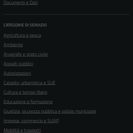
Documenti e Dati
CATEGORIE DI SERVIZIO
Agricoltura e pesca
Ambiente
Anagrafe e stato civile
Appalti pubblici
Autorizzazioni
Catasto, urbanistica e SUE
Tecnici
Cultura e tempo libero
Questi cookie
Educazione e formazione
sono necessari
per il
Giustizia, sicurezza pubblica e polizia municipale
funzionamento
Imprese, commercio e SUAP
del sito e non
Mobilità e trasporti
possono