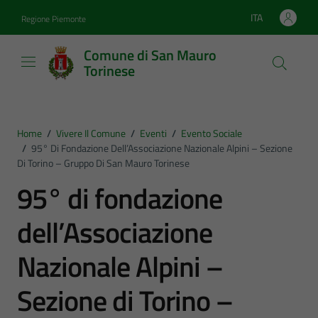
Vai ai contenuti
Vai al footer
ITA
Regione Piemonte
Lingua attiva:
Comune di San Mauro
Torinese
Home
/
Vivere Il Comune
/
Eventi
/
Evento Sociale
/
95° Di Fondazione Dell’Associazione Nazionale Alpini – Sezione
Di Torino – Gruppo Di San Mauro Torinese
95° di fondazione
dell’Associazione
Nazionale Alpini –
Sezione di Torino –