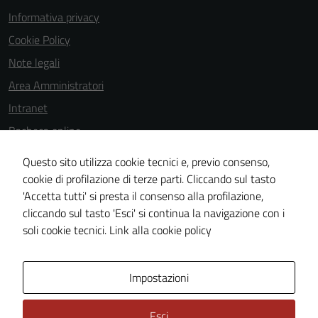
Informativa privacy
Cookie Policy
Note legali
Area Amministratori
Intranet
Bacheca online
Dichiarazione di accessibilità
Questo sito utilizza cookie tecnici e, previo consenso,
Dichiarazione di accessibilità e modalità di segnalazioni di non
cookie di profilazione di terze parti. Cliccando sul tasto
'Accetta tutti' si presta il consenso alla profilazione,
conformità
cliccando sul tasto 'Esci' si continua la navigazione con i
Piano di miglioramento del sito
soli cookie tecnici.
Link alla cookie policy
Area Privata
Impostazioni
Esci