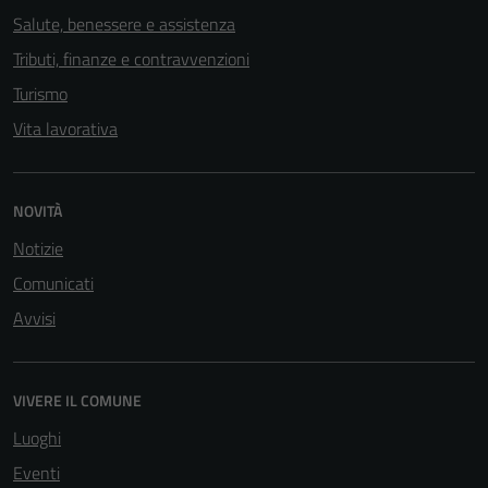
essere
Salute, benessere e assistenza
disabilitati.
Tributi, finanze e contravvenzioni
Questi cookie
Turismo
non raccolgono
informazioni
Vita lavorativa
personali.
NOVITÀ
Notizie
Comunicati
Avvisi
VIVERE IL COMUNE
Luoghi
Eventi