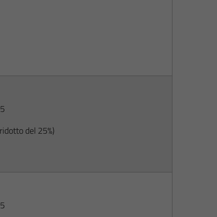
75
 ridotto del 25%)
75