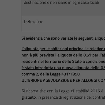
destinazione e non siano in ogni caso locati
Detrazione
Si evidenzia che sono variate le seguenti aliquo
l’aliquota per le abitazioni principali e relative
non è più prevista l’aliquota dello 0,5% per l’ab
residenti nel territorio dello Stato a condizione
è stata introdotta una nuova aliquota dello 0,5
comma 2, della Legge 431/1998
ULTERIORE AGEVOLAZIONE PER ALLOGGI CO
Si ricorda che con la Legge di stabilità 2016 è
gratuito
, in presenza di registrazione del contratto