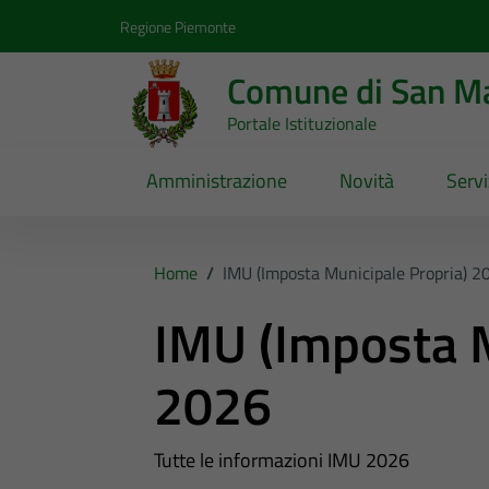
Vai ai contenuti
Vai al footer
Regione Piemonte
Comune di San Ma
Portale Istituzionale
Amministrazione
Novità
Servi
Home
/
IMU (Imposta Municipale Propria) 2
IMU (Imposta M
2026
Tutte le informazioni IMU 2026