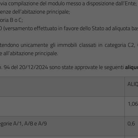
revia compilazione del modulo messo a disposizione dall’Ente;
enze dell’abitazione principale;
goria B o C;
 D (versamento effettuato in favore dello Stato ad aliquota 
ntendono unicamente gli immobili classati in categoria C2,
all’abitazione principale.
 n. 94 del 20/12/2024 sono state approvate le seguenti
aliqu
ALI
1,06
egorie A/1, A/8 e A/9
0,6