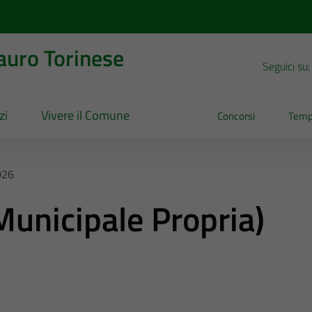
uro Torinese
Seguici su:
zi
Vivere il Comune
Concorsi
Temp
026
unicipale Propria)