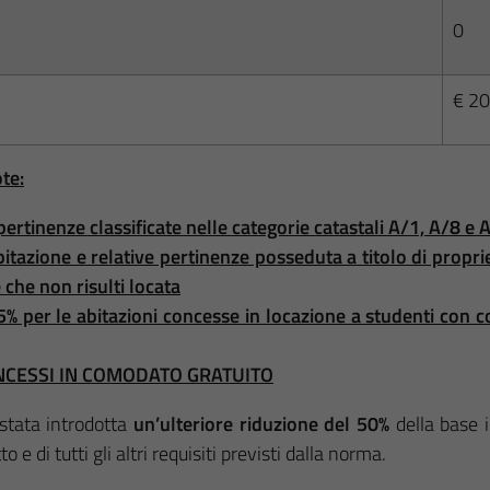
0
€ 20
te:
 pertinenze classificate nelle categorie catastali
A/1, A/8 e A
itazione e relative pertinenze posseduta a titolo di propriet
 che non risulti locata
% per le abitazioni concesse in locazione a studenti con cont
NCESSI IN COMODATO GRATUITO
 stata introdotta
un’ulteriore riduzione del 50%
della base 
 e di tutti gli altri requisiti previsti dalla norma.