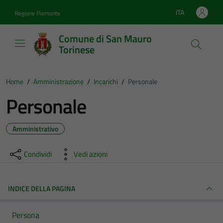
Vai ai contenuti
Vai al footer
ITA
Regione Piemonte
Lingua attiva:
Comune di San Mauro
Torinese
Home
/
Amministrazione
/
Incarichi
/
Personale
Personale
Amministrativo
Condividi
Vedi azioni
INDICE DELLA PAGINA
Persona