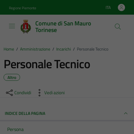
Vai ai contenuti
Vai al footer
ITA
Regione Piemonte
Lingua attiva:
Comune di San Mauro
Torinese
Home
/
Amministrazione
/
Incarichi
/
Personale Tecnico
Personale Tecnico
Altro
Condividi
Vedi azioni
INDICE DELLA PAGINA
Persona