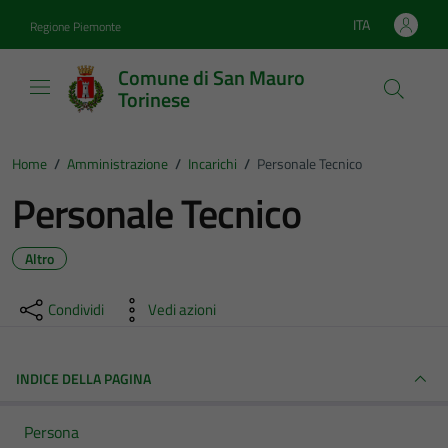
Vai ai contenuti
Vai al footer
ITA
Regione Piemonte
Lingua attiva:
Comune di San Mauro
Torinese
Home
/
Amministrazione
/
Incarichi
/
Personale Tecnico
Personale Tecnico
Altro
Condividi
Vedi azioni
INDICE DELLA PAGINA
Persona