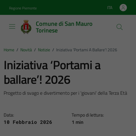
Vai ai contenuti
Vai al footer
ITA
Regione Piemonte
Lingua attiva:
Comune di San Mauro
Torinese
Home
/
Novità
/
Notizie
/
Iniziativa ‘Portami A Ballare’! 2026
Iniziativa ‘Portami a
ballare’! 2026
Progetto di svago e divertimento per i 'giovani' della Terza Età
Data:
Tempo di lettura:
1 min
10 Febbraio 2026