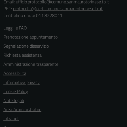
Questi cookie
Email:
ufficio.protocollo@comune.sanmaurotorinese.to.it
sono necessari
PEC:
protocollo@cert.comune.sanmaurotorinese.to.it
per il
Centralino unico: 011.8228011
funzionamento
Leggi le FAQ
del sito e non
possono
Prenotazione appuntamento
essere
Segnalazione disservizio
disabilitati.
Richiesta assistenza
Questi cookie
non raccolgono
Amministrazione trasparente
informazioni
Accessibilità
personali.
Informativa privacy
Cookie Policy
Note legali
Area Amministratori
Intranet