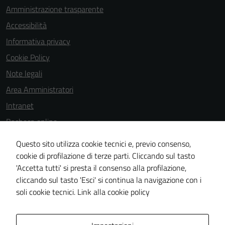
Amministrazione trasparente
possono
essere
Accessibilità
disabilitati.
Informativa privacy
Questi cookie
Cookie Policy
non raccolgono
informazioni
Note legali
personali.
Area Amministratori
Intranet
Bacheca online
Dichiarazione di accessibilità
Questo sito utilizza cookie tecnici e, previo consenso,
Dichiarazione di accessibilità e modalità di segnalazioni di non
cookie di profilazione di terze parti. Cliccando sul tasto
'Accetta tutti' si presta il consenso alla profilazione,
conformità
cliccando sul tasto 'Esci' si continua la navigazione con i
Piano di miglioramento del sito
soli cookie tecnici.
Link alla cookie policy
Area Privata