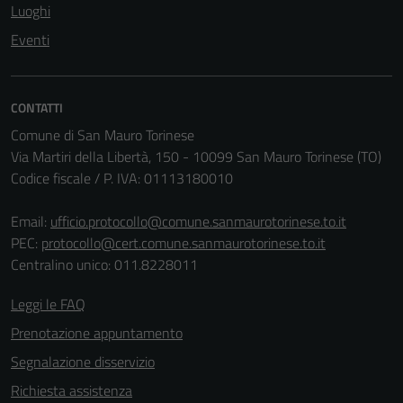
Luoghi
Eventi
CONTATTI
Comune di San Mauro Torinese
Via Martiri della Libertà, 150 - 10099 San Mauro Torinese (TO)
Codice fiscale / P. IVA: 01113180010
Email:
ufficio.protocollo@comune.sanmaurotorinese.to.it
PEC:
protocollo@cert.comune.sanmaurotorinese.to.it
Centralino unico: 011.8228011
Tecnici
Leggi le FAQ
Questi cookie
Prenotazione appuntamento
sono necessari
per il
Segnalazione disservizio
funzionamento
Richiesta assistenza
del sito e non