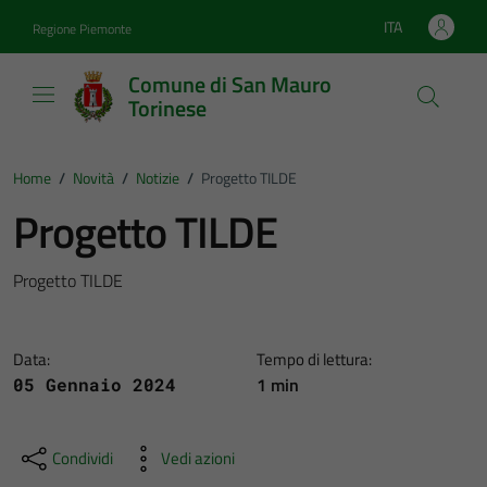
Vai ai contenuti
Vai al footer
ITA
Regione Piemonte
Lingua attiva:
Comune di San Mauro
Torinese
Home
/
Novità
/
Notizie
/
Progetto TILDE
Progetto TILDE
Progetto TILDE
Data:
Tempo di lettura:
1 min
05 Gennaio 2024
Condividi
Vedi azioni