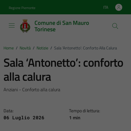
Vai ai contenuti
Vai al footer
ITA
Regione Piemonte
Lingua attiva:
Comune di San Mauro
Torinese
Home
/
Novità
/
Notizie
/
Sala ‘Antonetto’: Conforto Alla Calura
Sala ‘Antonetto’: conforto
alla calura
Anziani - Conforto alla calura
Data:
Tempo di lettura:
1 min
06 Luglio 2026