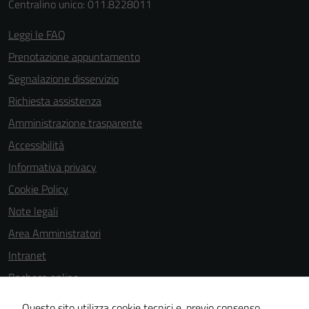
sono necessari
Centralino unico: 011.8228011
per il
Leggi le FAQ
funzionamento
del sito e non
Prenotazione appuntamento
possono
Segnalazione disservizio
essere
Richiesta assistenza
disabilitati.
Questi cookie
Amministrazione trasparente
non raccolgono
Accessibilità
informazioni
Informativa privacy
personali.
Cookie Policy
Note legali
Area Amministratori
Intranet
Bacheca online
Dichiarazione di accessibilità
Questo sito utilizza cookie tecnici e, previo consenso,