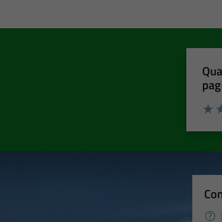
Qua
pag
Valut
Va
Con