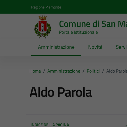
Vai ai contenuti
Vai al footer
Regione Piemonte
Comune di San Ma
Portale Istituzionale
Amministrazione
Novità
Servi
Home
/
Amministrazione
/
Politici
/
Aldo Parol
Aldo Parola
INDICE DELLA PAGINA