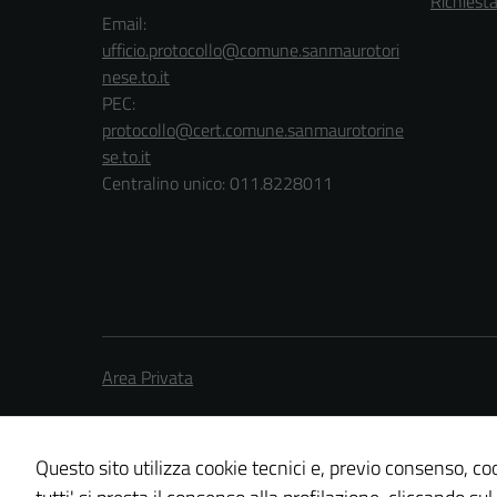
Richiest
Email:
ufficio.protocollo@comune.sanmaurotori
nese.to.it
PEC:
protocollo@cert.comune.sanmaurotorine
se.to.it
Centralino unico: 011.8228011
Area Privata
Questo sito utilizza cookie tecnici e, previo consenso, coo