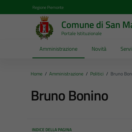
Vai ai contenuti
Vai al footer
Regione Piemonte
Comune di San Ma
Portale Istituzionale
Amministrazione
Novità
Servi
Home
/
Amministrazione
/
Politici
/
Bruno Bon
Bruno Bonino
INDICE DELLA PAGINA