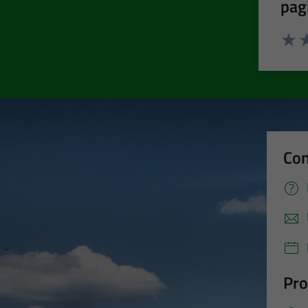
pag
Valut
Va
Con
Pro