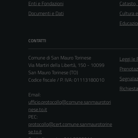
Enti e Fondazioni
Catasto,
Documenti e Dati
Cultura 
Educazio
CONTATTI
Comune di San Mauro Torinese
Leggi le
Via Martiri della Libertà, 150 - 10099
Prenota
San Mauro Torinese (TO)
Segnalazi
Codice fiscale / P. IVA: 01113180010
Richiest
Email:
ufficio.protocollo@comune.sanmaurotori
nese.to.it
PEC:
protocollo@cert.comune.sanmaurotorine
se.to.it