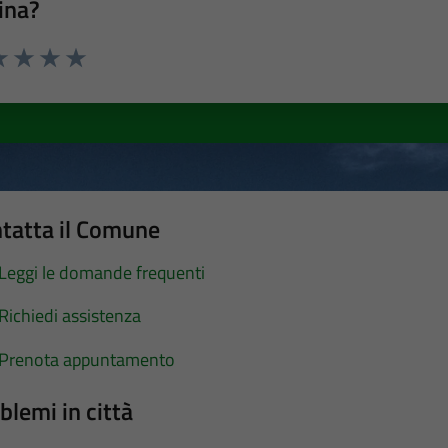
ina?
a 1 stelle su 5
luta 2 stelle su 5
Valuta 3 stelle su 5
Valuta 4 stelle su 5
Valuta 5 stelle su 5
tatta il Comune
Leggi le domande frequenti
Richiedi assistenza
Prenota appuntamento
blemi in città