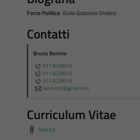
Forza Politica
:
Giulia Guazzora Sindaca
Contatti
Bruno Bonino
011.8228013
011.8228015
011.8228016
bonino55@gmail.com
Curriculum Vitae
Scarica