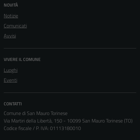
Questi cookie
NOVITÀ
sono necessari
Notizie
per il
funzionamento
Comunicati
del sito e non
Avvisi
possono
essere
disabilitati.
VIVERE IL COMUNE
Questi cookie
non raccolgono
Luoghi
informazioni
Eventi
personali.
CONTATTI
Comune di San Mauro Torinese
Via Martiri della Libertà, 150 - 10099 San Mauro Torinese (TO)
Codice fiscale / P. IVA: 01113180010