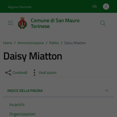
Vai ai contenuti
Vai al footer
ITA
Regione Piemonte
Lingua attiva:
Comune di San Mauro
Torinese
Home
/
Amministrazione
/
Politici
/
Daisy Miatton
Daisy Miatton
Condividi
Vedi azioni
INDICE DELLA PAGINA
Incarichi
Organizzazioni