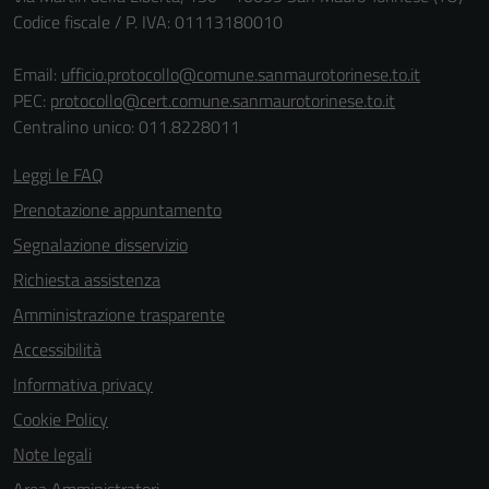
Tecnici
Codice fiscale / P. IVA: 01113180010
Questi cookie
sono necessari
Email:
ufficio.protocollo@comune.sanmaurotorinese.to.it
per il
PEC:
protocollo@cert.comune.sanmaurotorinese.to.it
funzionamento
Centralino unico: 011.8228011
del sito e non
possono
Leggi le FAQ
essere
Prenotazione appuntamento
disabilitati.
Segnalazione disservizio
Questi cookie
non raccolgono
Richiesta assistenza
informazioni
Amministrazione trasparente
personali.
Accessibilità
Informativa privacy
Cookie Policy
Note legali