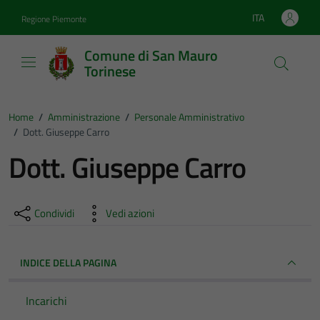
Vai ai contenuti
Vai al footer
ITA
Regione Piemonte
Lingua attiva:
Comune di San Mauro
Torinese
Home
/
Amministrazione
/
Personale Amministrativo
/
Dott. Giuseppe Carro
Dott. Giuseppe Carro
Condividi
Vedi azioni
INDICE DELLA PAGINA
Incarichi