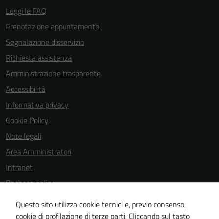
per il
Leggi le FAQ
funzionamento
Prenotazione appuntamento
del sito e non
Segnalazione disservizio
possono
essere
Richiesta assistenza
disabilitati.
Amministrazione trasparente
Questi cookie
Accessibilità
non raccolgono
informazioni
Informativa privacy
personali.
Cookie Policy
Note legali
Area Amministratori
Intranet
Bacheca online
Dichiarazione di accessibilità
Questo sito utilizza cookie tecnici e, previo consenso,
Dichiarazione di accessibilità e modalità di segnalazioni di non
cookie di profilazione di terze parti. Cliccando sul tasto