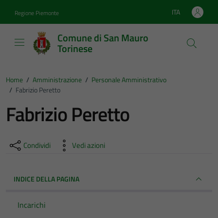
Vai ai contenuti
Vai al footer
ITA
Regione Piemonte
Lingua attiva:
Comune di San Mauro
Torinese
Home
/
Amministrazione
/
Personale Amministrativo
/
Fabrizio Peretto
Fabrizio Peretto
Condividi
Vedi azioni
INDICE DELLA PAGINA
Incarichi