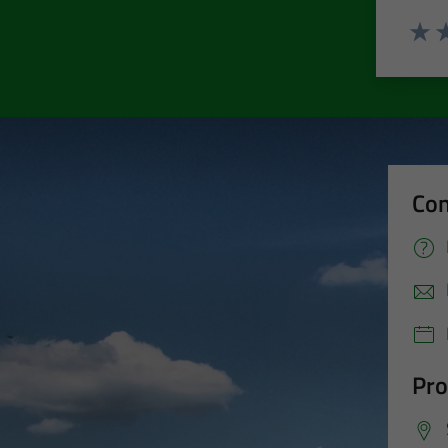
Valut
Va
Con
Pro