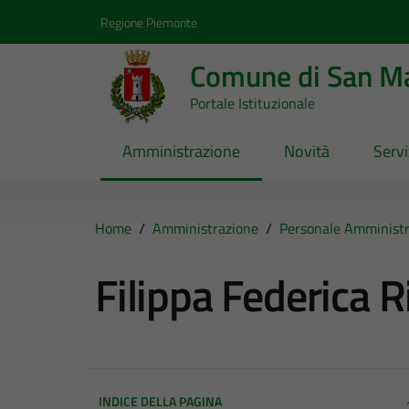
Vai ai contenuti
Vai al footer
Regione Piemonte
Comune di San Ma
Portale Istituzionale
Amministrazione
Novità
Servi
Home
/
Amministrazione
/
Personale Amministr
Filippa Federica 
INDICE DELLA PAGINA