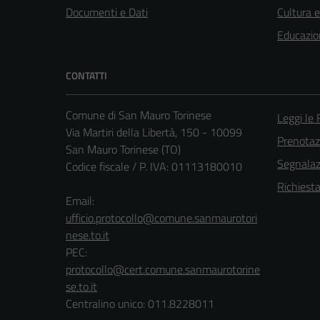
Documenti e Dati
Cultura 
Educazio
CONTATTI
Comune di San Mauro Torinese
Leggi le
Via Martiri della Libertà, 150 - 10099
Prenota
San Mauro Torinese (TO)
Segnalazi
Codice fiscale / P. IVA: 01113180010
Richiest
Email:
ufficio.protocollo@comune.sanmaurotori
nese.to.it
PEC:
protocollo@cert.comune.sanmaurotorine
se.to.it
Centralino unico: 011.8228011