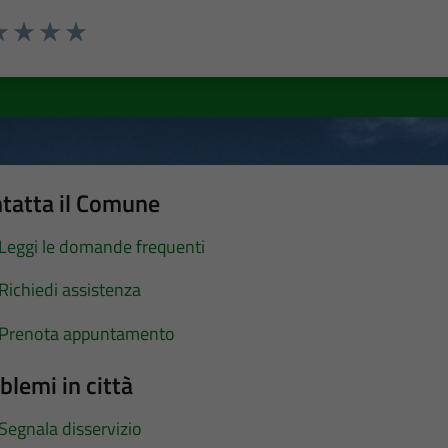
a 1 stelle su 5
luta 2 stelle su 5
Valuta 3 stelle su 5
Valuta 4 stelle su 5
Valuta 5 stelle su 5
tatta il Comune
Leggi le domande frequenti
Richiedi assistenza
Prenota appuntamento
blemi in città
Segnala disservizio