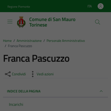
Vai ai contenuti
Vai al footer
ITA
Regione Piemonte
Lingua attiva:
Comune di San Mauro
Torinese
Home
/
Amministrazione
/
Personale Amministrativo
/
Franca Pascuzzo
Franca Pascuzzo
Condividi
Vedi azioni
INDICE DELLA PAGINA
Incarichi