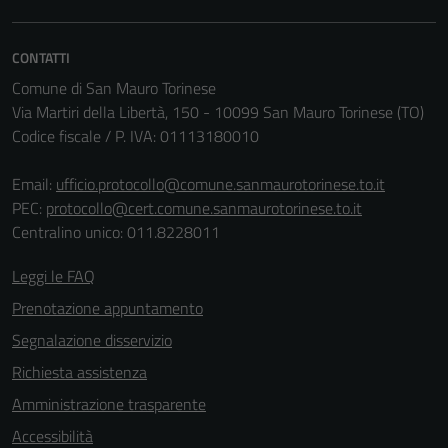
CONTATTI
Comune di San Mauro Torinese
Via Martiri della Libertà, 150 - 10099 San Mauro Torinese (TO)
Codice fiscale / P. IVA: 01113180010
Email:
ufficio.protocollo@comune.sanmaurotorinese.to.it
PEC:
protocollo@cert.comune.sanmaurotorinese.to.it
Centralino unico: 011.8228011
Leggi le FAQ
Tecnici
Prenotazione appuntamento
Questi cookie
Segnalazione disservizio
sono necessari
per il
Richiesta assistenza
funzionamento
Amministrazione trasparente
del sito e non
Accessibilità
possono