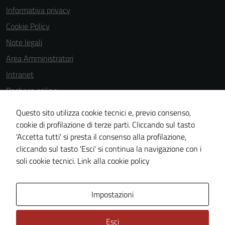
essere
Informativa privacy
disabilitati.
Cookie Policy
Questi cookie
Note legali
non raccolgono
informazioni
Area Amministratori
personali.
Intranet
Bacheca online
Dichiarazione di accessibilità
Questo sito utilizza cookie tecnici e, previo consenso,
Dichiarazione di accessibilità e modalità di segnalazioni di non
cookie di profilazione di terze parti. Cliccando sul tasto
'Accetta tutti' si presta il consenso alla profilazione,
conformità
cliccando sul tasto 'Esci' si continua la navigazione con i
Piano di miglioramento del sito
soli cookie tecnici.
Link alla cookie policy
Area Privata
Impostazioni
Esci