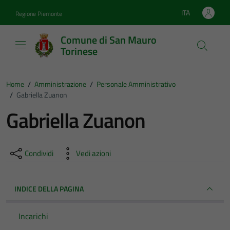
Vai ai contenuti
Vai al footer
ITA
Regione Piemonte
Lingua attiva:
Comune di San Mauro
Torinese
Home
/
Amministrazione
/
Personale Amministrativo
/
Gabriella Zuanon
Gabriella Zuanon
Condividi
Vedi azioni
INDICE DELLA PAGINA
Incarichi