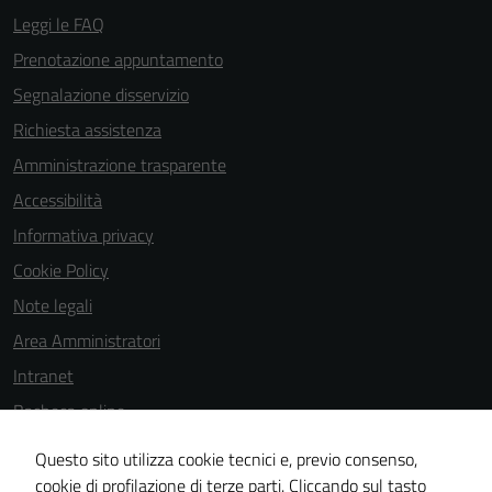
per il
Leggi le FAQ
funzionamento
Prenotazione appuntamento
del sito e non
Segnalazione disservizio
possono
essere
Richiesta assistenza
disabilitati.
Amministrazione trasparente
Questi cookie
Accessibilità
non raccolgono
informazioni
Informativa privacy
personali.
Cookie Policy
Note legali
Area Amministratori
Intranet
Bacheca online
Dichiarazione di accessibilità
Questo sito utilizza cookie tecnici e, previo consenso,
Dichiarazione di accessibilità e modalità di segnalazioni di non
cookie di profilazione di terze parti. Cliccando sul tasto