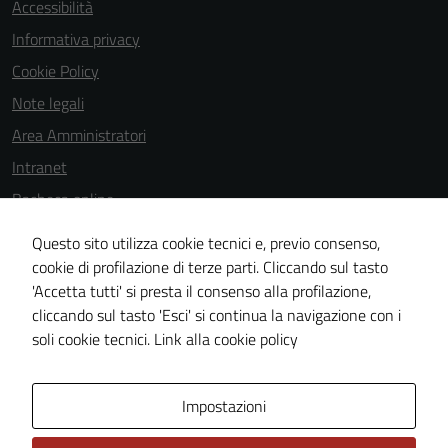
Accessibilità
essere
Informativa privacy
disabilitati.
Cookie Policy
Questi cookie
non raccolgono
Note legali
informazioni
Area Amministratori
personali.
Intranet
Bacheca online
Dichiarazione di accessibilità
Questo sito utilizza cookie tecnici e, previo consenso,
Dichiarazione di accessibilità e modalità di segnalazioni di non
cookie di profilazione di terze parti. Cliccando sul tasto
'Accetta tutti' si presta il consenso alla profilazione,
conformità
cliccando sul tasto 'Esci' si continua la navigazione con i
Piano di miglioramento del sito
soli cookie tecnici.
Link alla cookie policy
Area Privata
Impostazioni