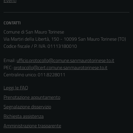
Eventi
CONTATTI
Comune di San Mauro Torinese
Via Martiri della Libertà, 150 - 10099 San Mauro Torinese (TO)
Codice fiscale / P. IVA: 01113180010
Email:
ufficio.protocollo@comune.sanmaurotorinese.to.it
PEC:
protocollo@cert.comune.sanmaurotorinese.to.it
Centralino unico: 011.8228011
Leggi le FAQ
Tecnici
Prenotazione appuntamento
Questi cookie
sono necessari
Segnalazione disservizio
per il
Richiesta assistenza
funzionamento
Amministrazione trasparente
del sito e non
possono