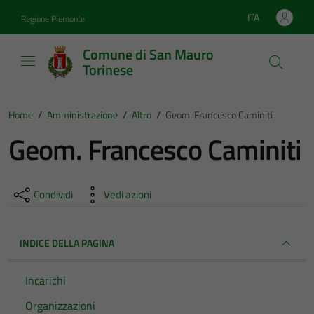
Vai ai contenuti
Vai al footer
ITA
Regione Piemonte
Lingua attiva:
Comune di San Mauro
Torinese
Home
/
Amministrazione
/
Altro
/
Geom. Francesco Caminiti
Geom. Francesco Caminiti
Condividi
Vedi azioni
INDICE DELLA PAGINA
Incarichi
Organizzazioni