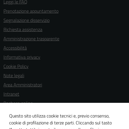
Leggi le FAQ
per il
funzionamento
Prenotazione appuntamento
del sito e non
Segnalazione disservizio
possono
Richiesta assistenza
essere
disabilitati.
Amministrazione trasparente
Questi cookie
Accessibilità
non raccolgono
Informativa privacy
informazioni
personali.
Cookie Policy
Note legali
Area Amministratori
Intranet
Bacheca online
Dichiarazione di accessibilità
Questo sito utilizza cookie tecnici e, previo consenso,
Dichiarazione di accessibilità e modalità di segnalazioni di non
cookie di profilazione di terze parti. Cliccando sul tasto