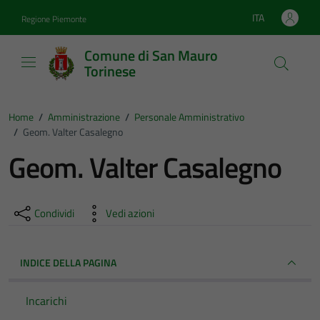
Vai ai contenuti
Vai al footer
ITA
Regione Piemonte
Lingua attiva:
Comune di San Mauro
Torinese
Home
/
Amministrazione
/
Personale Amministrativo
/
Geom. Valter Casalegno
Geom. Valter Casalegno
Condividi
Vedi azioni
INDICE DELLA PAGINA
Incarichi