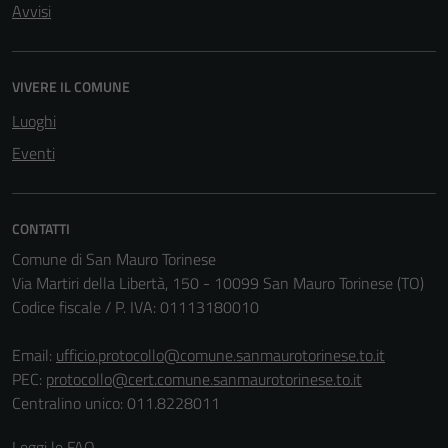
Avvisi
VIVERE IL COMUNE
Luoghi
Eventi
Tecnici
Questi cookie
sono necessari
per il
CONTATTI
funzionamento
Comune di San Mauro Torinese
del sito e non
Via Martiri della Libertà, 150 - 10099 San Mauro Torinese (TO)
possono
Codice fiscale / P. IVA: 01113180010
essere
disabilitati.
Email:
ufficio.protocollo@comune.sanmaurotorinese.to.it
Questi cookie
PEC:
protocollo@cert.comune.sanmaurotorinese.to.it
non raccolgono
Centralino unico: 011.8228011
informazioni
personali.
Leggi le FAQ