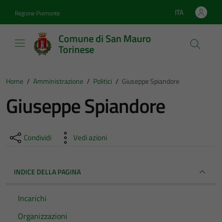
Vai ai contenuti
Vai al footer
ITA
Regione Piemonte
Lingua attiva:
Comune di San Mauro
Torinese
Home
/
Amministrazione
/
Politici
/
Giuseppe Spiandore
Giuseppe Spiandore
Condividi
Vedi azioni
INDICE DELLA PAGINA
Incarichi
Organizzazioni