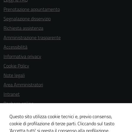
Prenotazione appuntamento
Segnalazione disservizio
Richiesta assistenza
Amministrazione trasparente
Accessibilità
Informativa privacy
Cookie Policy
Note legali
Area Amministratori
Intranet
Bacheca online
Dichiarazione di accessibilità
Questo sito utilizza cookie tecnici e, previo consenso,
Dichiarazione di accessibilità e modalità di segnalazioni di non
cookie di profilazione di terze parti. Cliccando sul tasto
'Accetta tutti' si presta il consenso alla profilazione,
conformità