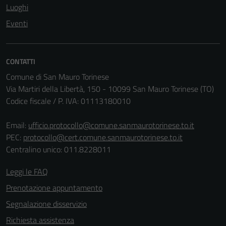
Luoghi
Eventi
CONTATTI
Comune di San Mauro Torinese
Via Martiri della Libertà, 150 - 10099 San Mauro Torinese (TO)
Codice fiscale / P. IVA: 01113180010
Email:
ufficio.protocollo@comune.sanmaurotorinese.to.it
PEC:
protocollo@cert.comune.sanmaurotorinese.to.it
Centralino unico: 011.8228011
Tecnici
Leggi le FAQ
Questi cookie
Prenotazione appuntamento
sono necessari
per il
Segnalazione disservizio
funzionamento
Richiesta assistenza
del sito e non