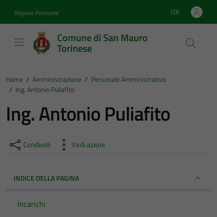
Vai ai contenuti
Vai al footer
ITA
Regione Piemonte
Lingua attiva:
Comune di San Mauro
Torinese
Home
/
Amministrazione
/
Personale Amministrativo
/
Ing. Antonio Puliafito
Ing. Antonio Puliafito
Condividi
Vedi azioni
INDICE DELLA PAGINA
Incarichi