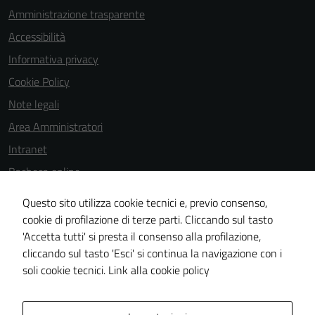
Amministrazione trasparente
possono
essere
Accessibilità
disabilitati.
Informativa privacy
Questi cookie
Cookie Policy
non raccolgono
informazioni
Note legali
personali.
Area Amministratori
Intranet
Bacheca online
Dichiarazione di accessibilità
Questo sito utilizza cookie tecnici e, previo consenso,
Dichiarazione di accessibilità e modalità di segnalazioni di non
cookie di profilazione di terze parti. Cliccando sul tasto
'Accetta tutti' si presta il consenso alla profilazione,
conformità
cliccando sul tasto 'Esci' si continua la navigazione con i
Piano di miglioramento del sito
soli cookie tecnici.
Link alla cookie policy