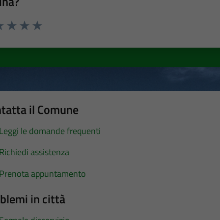
ina?
a 1 stelle su 5
luta 2 stelle su 5
Valuta 3 stelle su 5
Valuta 4 stelle su 5
Valuta 5 stelle su 5
tatta il Comune
Leggi le domande frequenti
Richiedi assistenza
Prenota appuntamento
blemi in città