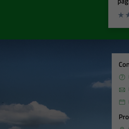
pag
Valut
Va
Con
Pro