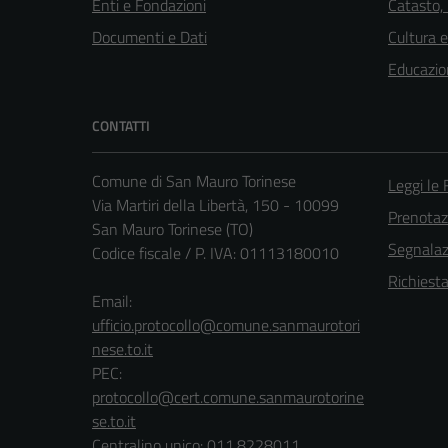
Enti e Fondazioni
Catasto,
Documenti e Dati
Cultura 
Educazio
CONTATTI
Comune di San Mauro Torinese
Leggi le
Via Martiri della Libertà, 150 - 10099
Prenota
San Mauro Torinese (TO)
Segnalazi
Codice fiscale / P. IVA: 01113180010
Richiest
Email:
ufficio.protocollo@comune.sanmaurotori
nese.to.it
PEC:
protocollo@cert.comune.sanmaurotorine
se.to.it
Centralino unico: 011.8228011