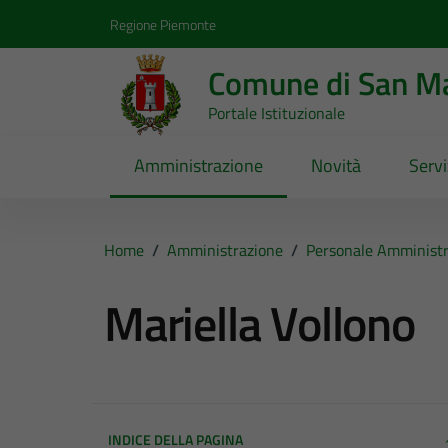
Vai ai contenuti
Vai al footer
Regione Piemonte
Comune di San Ma
Portale Istituzionale
Amministrazione
Novità
Servi
Home
/
Amministrazione
/
Personale Amministr
Mariella Vollono
INDICE DELLA PAGINA