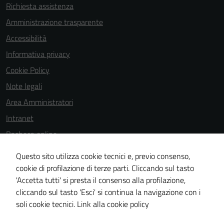
del sito e non
Richiesta assistenza
possono
Amministrazione trasparente
essere
Accessibilità
disabilitati.
Questi cookie
Informativa privacy
non raccolgono
Cookie Policy
informazioni
Note legali
personali.
Area Amministratori
Intranet
Bacheca online
Dichiarazione di accessibilità
Questo sito utilizza cookie tecnici e, previo consenso,
Dichiarazione di accessibilità e modalità di segnalazioni di non
cookie di profilazione di terze parti. Cliccando sul tasto
'Accetta tutti' si presta il consenso alla profilazione,
conformità
cliccando sul tasto 'Esci' si continua la navigazione con i
Piano di miglioramento del sito
soli cookie tecnici.
Link alla cookie policy