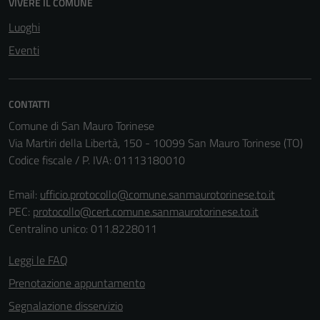
VIVERE IL COMUNE
Luoghi
Eventi
CONTATTI
Comune di San Mauro Torinese
Via Martiri della Libertà, 150 - 10099 San Mauro Torinese (TO)
Codice fiscale / P. IVA: 01113180010
Email:
ufficio.protocollo@comune.sanmaurotorinese.to.it
PEC:
protocollo@cert.comune.sanmaurotorinese.to.it
Centralino unico: 011.8228011
Tecnici
Questi cookie
Leggi le FAQ
sono necessari
Prenotazione appuntamento
per il
Segnalazione disservizio
funzionamento