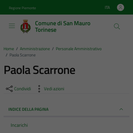
Vai ai contenuti
Vai al footer
ITA
Regione Piemonte
Lingua attiva:
Comune di San Mauro
Torinese
Home
/
Amministrazione
/
Personale Amministrativo
/
Paola Scarrone
Paola Scarrone
Condividi
Vedi azioni
INDICE DELLA PAGINA
Incarichi