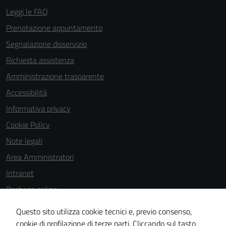
personali.
Leggi le FAQ
Prenotazione appuntamento
Segnalazione disservizio
Richiesta assistenza
Amministrazione trasparente
Accessibilità
Informativa privacy
Cookie Policy
Note legali
Area Amministratori
Intranet
Bacheca online
Dichiarazione di accessibilità
Questo sito utilizza cookie tecnici e, previo consenso,
Dichiarazione di accessibilità e modalità di segnalazioni di non
cookie di profilazione di terze parti. Cliccando sul tasto