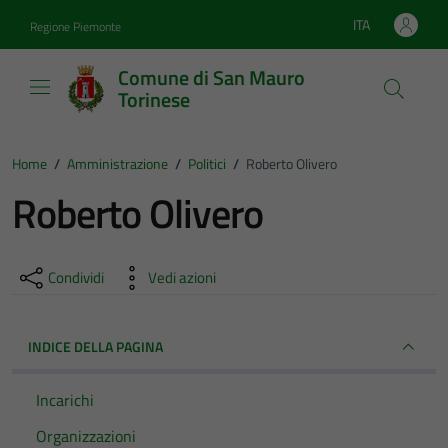
Vai ai contenuti
Vai al footer
ITA
Regione Piemonte
Lingua attiva:
Comune di San Mauro
Torinese
Home
/
Amministrazione
/
Politici
/
Roberto Olivero
Roberto Olivero
Condividi
Vedi azioni
INDICE DELLA PAGINA
Incarichi
Organizzazioni