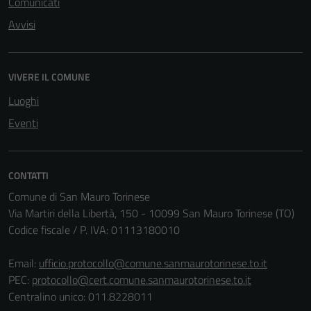
Comunicati
Avvisi
VIVERE IL COMUNE
Luoghi
Tecnici
Eventi
Questi cookie
sono necessari
per il
CONTATTI
funzionamento
Comune di San Mauro Torinese
del sito e non
Via Martiri della Libertà, 150 - 10099 San Mauro Torinese (TO)
possono
Codice fiscale / P. IVA: 01113180010
essere
disabilitati.
Email:
ufficio.protocollo@comune.sanmaurotorinese.to.it
Questi cookie
PEC:
protocollo@cert.comune.sanmaurotorinese.to.it
non raccolgono
Centralino unico: 011.8228011
informazioni