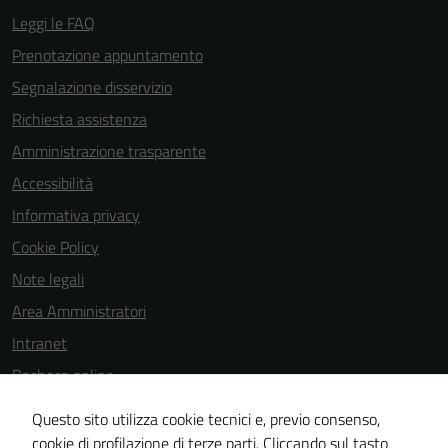
personali.
Leggi le FAQ
Prenotazione appuntamento
Segnalazione disservizio
Richiesta assistenza
Amministrazione trasparente
Accessibilità
Informativa privacy
Cookie Policy
Note legali
Area Amministratori
Intranet
Bacheca online
Dichiarazione di accessibilità
Questo sito utilizza cookie tecnici e, previo consenso,
Dichiarazione di accessibilità e modalità di segnalazioni di non
cookie di profilazione di terze parti. Cliccando sul tasto