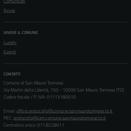
Comunicati
Avvisi
VIVERE IL COMUNE
Luoghi
Tecnici
Eventi
Questi cookie
sono necessari
per il
CONTATTI
funzionamento
Comune di San Mauro Torinese
del sito e non
Via Martiri della Libertà, 150 - 10099 San Mauro Torinese (TO)
possono
Codice fiscale / P. IVA: 01113180010
essere
disabilitati.
Email:
ufficio.protocollo@comune.sanmaurotorinese.to.it
Questi cookie
PEC:
protocollo@cert.comune.sanmaurotorinese.to.it
non raccolgono
Centralino unico: 011.8228011
informazioni