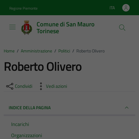
Vai ai contenuti
Vai al footer
ITA
Regione Piemonte
Lingua attiva:
Comune di San Mauro
Torinese
Home
/
Amministrazione
/
Politici
/
Roberto Olivero
Roberto Olivero
Condividi
Vedi azioni
INDICE DELLA PAGINA
Incarichi
Organizzazioni