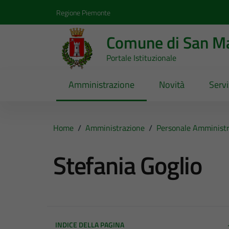
Vai ai contenuti
Vai al footer
Regione Piemonte
Comune di San Ma
Portale Istituzionale
Amministrazione
Novità
Servi
Home
/
Amministrazione
/
Personale Amministr
Stefania Goglio
INDICE DELLA PAGINA