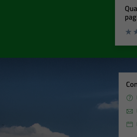
Qua
pag
Valut
Va
Con