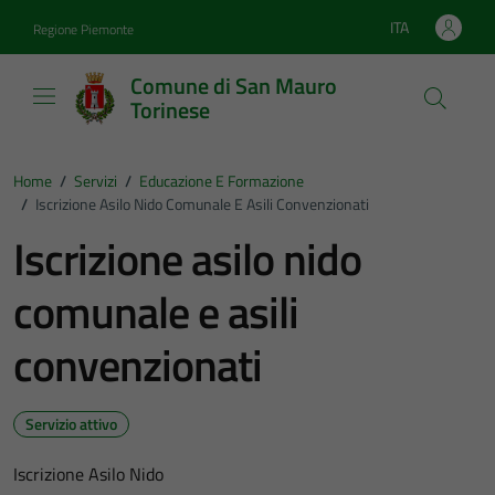
Vai ai contenuti
Vai al footer
ITA
Regione Piemonte
Lingua attiva:
Comune di San Mauro
Torinese
Home
/
Servizi
/
Educazione E Formazione
/
Iscrizione Asilo Nido Comunale E Asili Convenzionati
Iscrizione asilo nido
comunale e asili
convenzionati
Servizio attivo
Iscrizione Asilo Nido