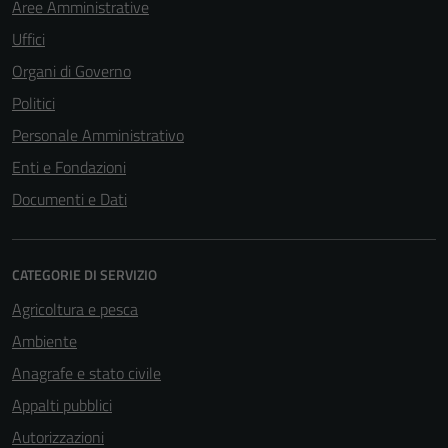
Aree Amministrative
Uffici
Organi di Governo
Politici
Personale Amministrativo
Enti e Fondazioni
Documenti e Dati
Tecnici
Questi cookie
CATEGORIE DI SERVIZIO
sono necessari
per il
Agricoltura e pesca
funzionamento
Ambiente
del sito e non
possono
Anagrafe e stato civile
essere
Appalti pubblici
disabilitati.
Autorizzazioni
Questi cookie