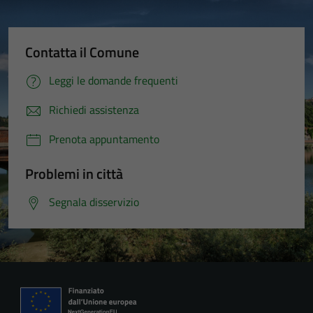
Tecnici
Questi cookie
sono necessari
Contatta il Comune
per il
funzionamento
Leggi le domande frequenti
del sito e non
possono
Richiedi assistenza
essere
Prenota appuntamento
disabilitati.
Questi cookie
Problemi in città
non raccolgono
informazioni
Segnala disservizio
personali.