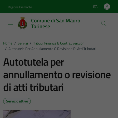
Vai ai contenuti
Vai al footer
ITA
Regione Piemonte
Lingua attiva:
Comune di San Mauro
Torinese
Home
/
Servizi
/
Tributi, Finanze E Contravvenzioni
/
Autotutela Per Annullamento O Revisione Di Atti Tributari
Autotutela per
annullamento o revisione
di atti tributari
Servizio attivo