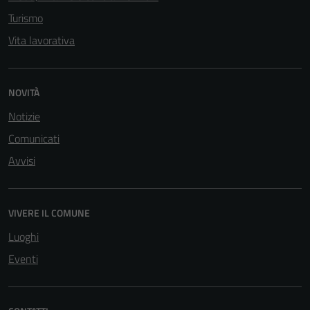
Turismo
Vita lavorativa
NOVITÀ
Notizie
Comunicati
Avvisi
Tecnici
Questi cookie
VIVERE IL COMUNE
sono necessari
per il
Luoghi
funzionamento
Eventi
del sito e non
possono
essere