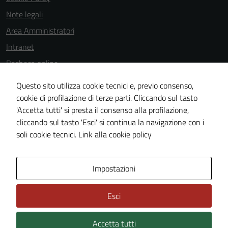
Note legali
Area Amministratori
Intranet
Bacheca online
Dichiarazione di accessibilità
Questo sito utilizza cookie tecnici e, previo consenso,
Dichiarazione di accessibilità e modalità di segnalazioni di non
cookie di profilazione di terze parti. Cliccando sul tasto
'Accetta tutti' si presta il consenso alla profilazione,
conformità
cliccando sul tasto 'Esci' si continua la navigazione con i
Piano di miglioramento del sito
soli cookie tecnici.
Link alla cookie policy
Area Privata
Impostazioni
Esci
Accetta tutti
Credits: ©
Technical Design s.r.l.