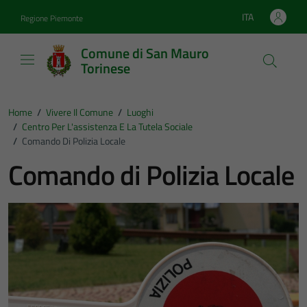
Vai ai contenuti
Vai al footer
ITA
Regione Piemonte
Lingua attiva:
Comune di San Mauro
Torinese
Home
/
Vivere Il Comune
/
Luoghi
/
Centro Per L'assistenza E La Tutela Sociale
/
Comando Di Polizia Locale
Comando di Polizia Locale