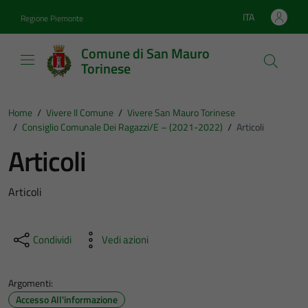
Vai ai contenuti
Vai al footer
ITA
Regione Piemonte
Lingua attiva:
Comune di San Mauro
Torinese
Home
/
Vivere Il Comune
/
Vivere San Mauro Torinese
/
Consiglio Comunale Dei Ragazzi/e – (2021-2022)
/
Articoli
Articoli
Articoli
Condividi
Vedi azioni
Argomenti:
Accesso All'informazione