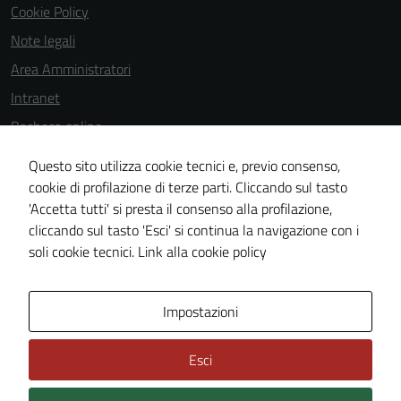
Cookie Policy
disabilitati.
Questi cookie
Note legali
non raccolgono
Area Amministratori
informazioni
Intranet
personali.
Bacheca online
Dichiarazione di accessibilità
Questo sito utilizza cookie tecnici e, previo consenso,
Dichiarazione di accessibilità e modalità di segnalazioni di non
cookie di profilazione di terze parti. Cliccando sul tasto
'Accetta tutti' si presta il consenso alla profilazione,
conformità
cliccando sul tasto 'Esci' si continua la navigazione con i
Piano di miglioramento del sito
soli cookie tecnici.
Link alla cookie policy
Area Privata
Impostazioni
Esci