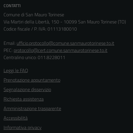
CONTATTI
Comune di San Mauro Torinese
Via Martiri della Libertà, 150 - 10099 San Mauro Torinese (TO)
Codice fiscale / P. IVA: 01113180010
Email:
ufficio.protocollo@comune.sanmaurotorinese.to.it
PEC:
protocollo@cert.comune.sanmaurotorinese.to.it
Centralino unico: 011.8228011
Leggi le FAQ
Prenotazione appuntamento
Tecnici
Questi cookie
Segnalazione disservizio
sono necessari
Richiesta assistenza
per il
Amministrazione trasparente
funzionamento
del sito e non
Accessibilità
possono
Informativa privacy
essere