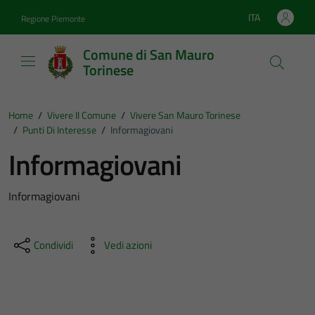
Vai ai contenuti
Vai al footer
ITA
Regione Piemonte
Lingua attiva:
Comune di San Mauro
Torinese
Home
/
Vivere Il Comune
/
Vivere San Mauro Torinese
/
Punti Di Interesse
/
Informagiovani
Informagiovani
Informagiovani
Condividi
Vedi azioni