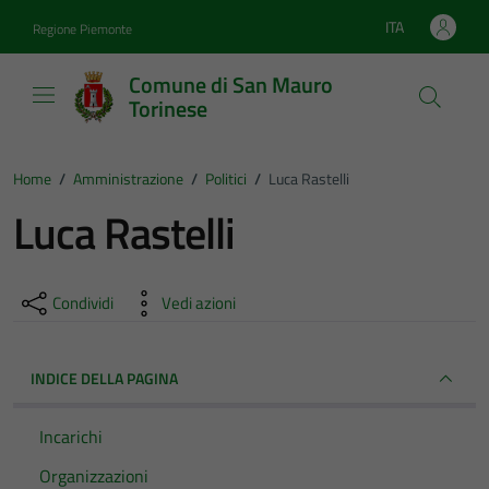
Vai ai contenuti
Vai al footer
ITA
Regione Piemonte
Lingua attiva:
Comune di San Mauro
Torinese
Home
/
Amministrazione
/
Politici
/
Luca Rastelli
Luca Rastelli
Condividi
Vedi azioni
INDICE DELLA PAGINA
Incarichi
Organizzazioni