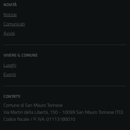
Questi cookie
NOVITÀ
sono necessari
Notizie
per il
funzionamento
Comunicati
del sito e non
Avvisi
possono
essere
disabilitati.
VIVERE IL COMUNE
Questi cookie
non raccolgono
Luoghi
informazioni
Eventi
personali.
CONTATTI
Comune di San Mauro Torinese
Via Martiri della Libertà, 150 - 10099 San Mauro Torinese (TO)
Codice fiscale / P. IVA: 01113180010