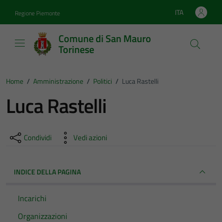
Vai ai contenuti
Vai al footer
ITA
Regione Piemonte
Lingua attiva:
Comune di San Mauro
Torinese
Home
/
Amministrazione
/
Politici
/
Luca Rastelli
Luca Rastelli
Condividi
Vedi azioni
INDICE DELLA PAGINA
Incarichi
Organizzazioni