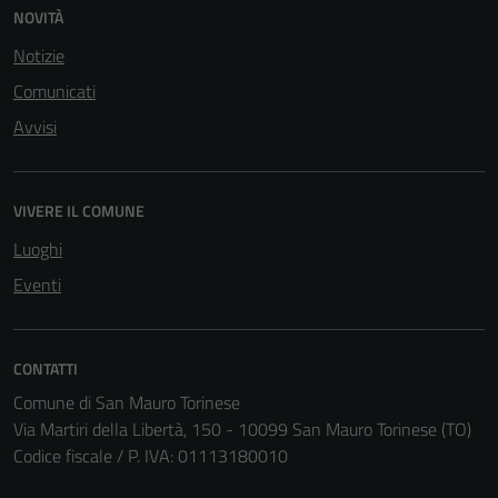
Questi cookie
NOVITÀ
sono necessari
Notizie
per il
funzionamento
Comunicati
del sito e non
Avvisi
possono
essere
disabilitati.
VIVERE IL COMUNE
Questi cookie
non raccolgono
Luoghi
informazioni
Eventi
personali.
CONTATTI
Comune di San Mauro Torinese
Via Martiri della Libertà, 150 - 10099 San Mauro Torinese (TO)
Codice fiscale / P. IVA: 01113180010