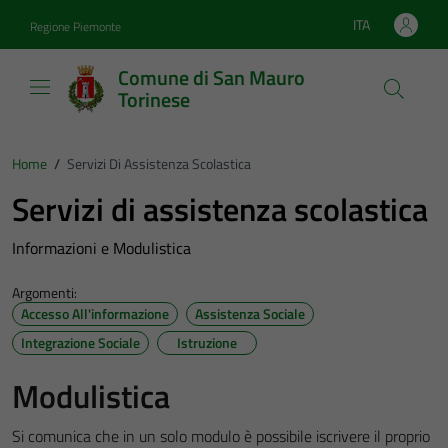
Vai ai contenuti
Vai al footer
ITA
Regione Piemonte
Lingua attiva:
Comune di San Mauro
Torinese
Home
/
Servizi Di Assistenza Scolastica
Servizi di assistenza scolastica
Informazioni e Modulistica
Argomenti:
Accesso All'informazione
Assistenza Sociale
Integrazione Sociale
Istruzione
Modulistica
Si comunica che in un solo modulo è possibile iscrivere il proprio