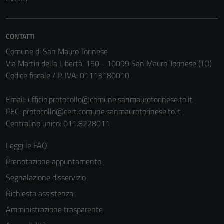
CONTATTI
Tecnici
Questi cookie
Comune di San Mauro Torinese
sono necessari
Via Martiri della Libertà, 150 - 10099 San Mauro Torinese (TO)
per il
Codice fiscale / P. IVA: 01113180010
funzionamento
del sito e non
Email:
ufficio.protocollo@comune.sanmaurotorinese.to.it
possono
PEC:
protocollo@cert.comune.sanmaurotorinese.to.it
essere
Centralino unico: 011.8228011
disabilitati.
Leggi le FAQ
Questi cookie
non raccolgono
Prenotazione appuntamento
informazioni
Segnalazione disservizio
personali.
Richiesta assistenza
Amministrazione trasparente