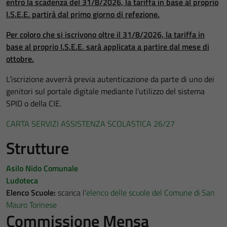
entro la scadenza del 31/8/2026, la tariffa in base al proprio
I.S.E.E. partirà dal primo giorno di refezione.
Per coloro che si iscrivono oltre il 31/8/2026, la tariffa in
base al proprio I.S.E.E. sarà applicata a partire dal mese di
ottobre.
L’iscrizione avverrà previa autenticazione da parte di uno dei
genitori sul portale digitale mediante l’utilizzo del sistema
SPID o della CIE.
CARTA SERVIZI ASSISTENZA SCOLASTICA 26/27
Strutture
Asilo Nido Comunale
Ludoteca
Elenco Scuole:
scarica l’
elenco delle scuole del Comune di San
Mauro Torinese
Commissione Mensa