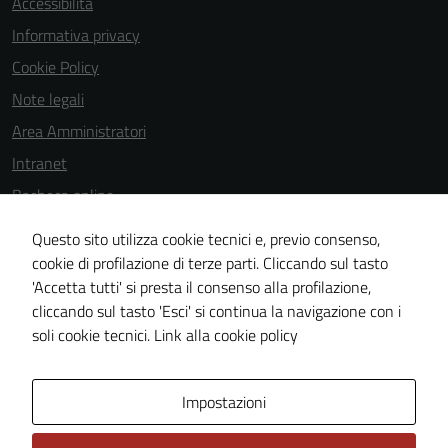
Accessibilità
Informativa privacy
Cookie Policy
Note legali
Area Amministratori
Intranet
Bacheca online
Dichiarazione di accessibilità
Questo sito utilizza cookie tecnici e, previo consenso,
Dichiarazione di accessibilità e modalità di segnalazioni di non
cookie di profilazione di terze parti. Cliccando sul tasto
'Accetta tutti' si presta il consenso alla profilazione,
conformità
cliccando sul tasto 'Esci' si continua la navigazione con i
Piano di miglioramento del sito
soli cookie tecnici.
Link alla cookie policy
Area Privata
Impostazioni