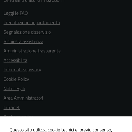
Centralino unico: 011.8228011
Leggi le FAQ
Prenotazione appuntamento
Segnalazione disservizio
Richiesta assistenza
Amministrazione trasparente
Accessibilità
Informativa privacy
Cookie Policy
Note legali
Area Amministratori
Intranet
Bacheca online
Dichiarazione di accessibilità
Questo sito utilizza cookie tecnici e, previo consenso,