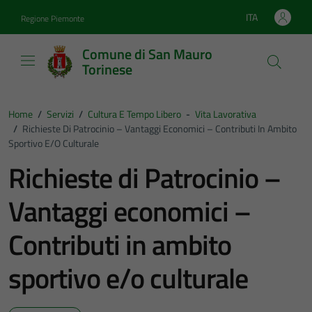
Vai ai contenuti
Vai al footer
ITA
Regione Piemonte
Lingua attiva:
Comune di San Mauro
Torinese
Home
/
Servizi
/
Cultura E Tempo Libero
-
Vita Lavorativa
/
Richieste Di Patrocinio – Vantaggi Economici – Contributi In Ambito
Sportivo E/o Culturale
Richieste di Patrocinio –
Vantaggi economici –
Contributi in ambito
sportivo e/o culturale