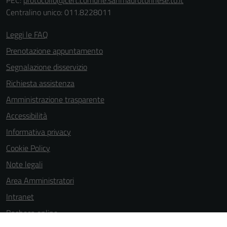
PEC:
protocollo@cert.comune.sanmaurotorinese.to.it
Centralino unico: 011.8228011
Leggi le FAQ
Prenotazione appuntamento
Segnalazione disservizio
Richiesta assistenza
Amministrazione trasparente
Accessibilità
Informativa privacy
Cookie Policy
Note legali
Area Amministratori
Intranet
Bacheca online