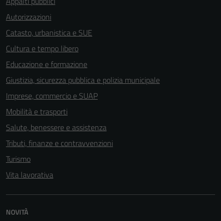
Appalti pubblici
sono necessari
Autorizzazioni
per il
funzionamento
Catasto, urbanistica e SUE
del sito e non
Cultura e tempo libero
possono
Educazione e formazione
essere
disabilitati.
Giustizia, sicurezza pubblica e polizia municipale
Questi cookie
Imprese, commercio e SUAP
non raccolgono
Mobilità e trasporti
informazioni
personali.
Salute, benessere e assistenza
Tributi, finanze e contravvenzioni
Turismo
Vita lavorativa
NOVITÀ