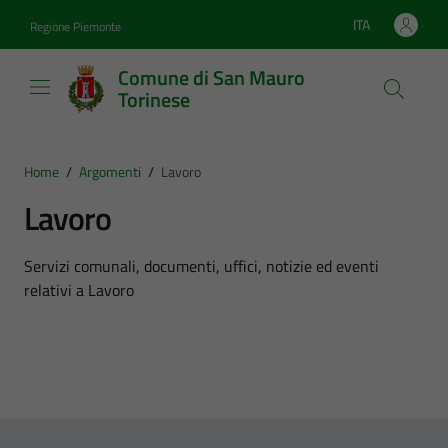
Vai ai contenuti
Vai al footer
ITA
Regione Piemonte
Lingua attiva:
Comune di San Mauro
Torinese
Home
/
Argomenti
/
Lavoro
Lavoro
Dettagli dell'argomento
Servizi comunali, documenti, uffici, notizie ed eventi
relativi a Lavoro